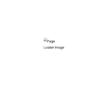
da ne ometa vozača u toku vožnje.
DMS kamera
Ako kamera primeti da vozač pokazuje znakove
umora, ometenosti ili nesvesnosti (npr. duže
zatvaranje očiju), tada salje upozorenje, kao što je
zvučni signal, vibracija sedišta ili prikazivanje
upozorenja na displeju. Upozorenja se u relanom
vremenu šalju u dispečerski centar kako bi
pravovremenim reagovanjem sprečili moguću
saobraćajnu nezgodu ili prekršaj.