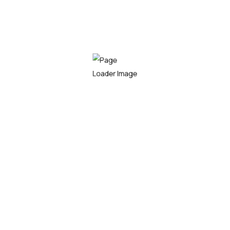
informisanje putnika o liniji, destinaciji i
drugim važnim podacima. Postavljaju se na
prednjoj, bočnoj i zadnjoj strani autobusa.
Vidljivi su u svim uslovima što omogućava
putnicima precizne informacije i
snalaženje.
NAZAD NA REŠENJA ZA AUTOBUSE