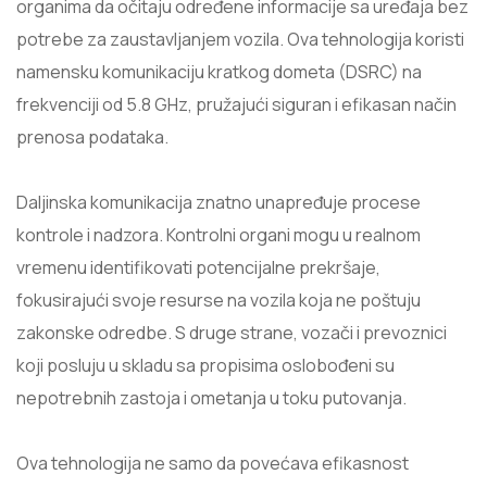
organima da očitaju određene informacije sa uređaja bez
potrebe za zaustavljanjem vozila. Ova tehnologija koristi
namensku komunikaciju kratkog dometa (DSRC) na
frekvenciji od 5.8 GHz, pružajući siguran i efikasan način
prenosa podataka.
Daljinska komunikacija znatno unapređuje procese
kontrole i nadzora. Kontrolni organi mogu u realnom
vremenu identifikovati potencijalne prekršaje,
fokusirajući svoje resurse na vozila koja ne poštuju
zakonske odredbe. S druge strane, vozači i prevoznici
koji posluju u skladu sa propisima oslobođeni su
nepotrebnih zastoja i ometanja u toku putovanja.
Ova tehnologija ne samo da povećava efikasnost