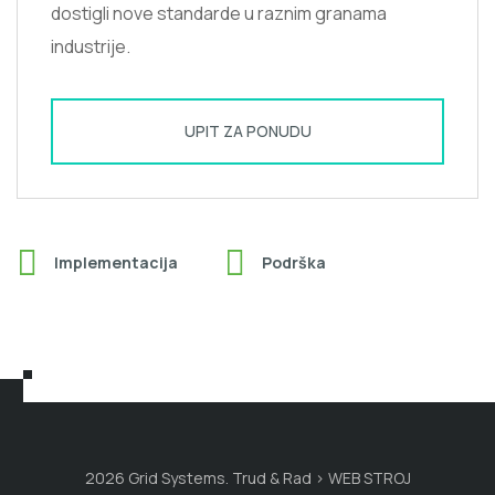
dostigli nove standarde u raznim granama
industrije.
UPIT ZA PONUDU
Implementacija
Podrška
2026 Grid Systems. Trud & Rad > WEB STROJ