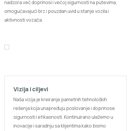
nadzora već doprinosi i većoj sigurnosti na putevima,
omogućavajući brz i pouzdan uvid u stanje vozila i
aktivnosti vozača.
Vizija i ciljevi
Naša vizija je kreiranje pametnih tehnoloških
rešenja koja unapređuju poslovanje i doprinosе
sigurnosti i efikasnosti. Kontinuirano ulažemo u
inovacije i saradnju sa klijentima kako bismo